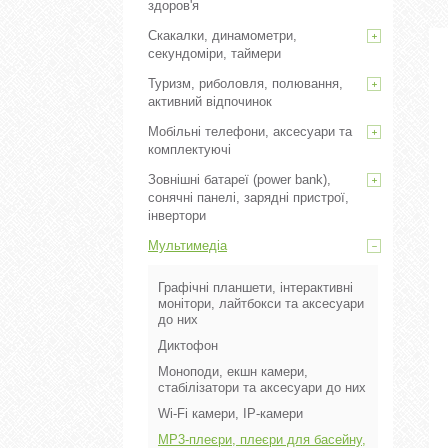
здоров'я
Скакалки, динамометри,
секундоміри, таймери
Туризм, риболовля, полювання,
активний відпочинок
Мобільні телефони, аксесуари та
комплектуючі
Зовнішні батареї (power bank),
сонячні панелі, зарядні пристрої,
інвертори
Мультимедіа
Графічні планшети, інтерактивні
монітори, лайтбокси та аксесуари
до них
Диктофон
Моноподи, екшн камери,
стабілізатори та аксесуари до них
Wi-Fi камери, IP-камери
MP3-плеєри, плеєри для басейну,