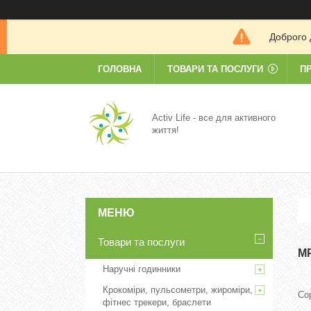
Доброго 
ГОЛОВНА
ТОВАРИ ТА ПОСЛУГИ
П
Activ Life - все для активного
життя!
Товари та послуги
M
Наручні годинники
Крокоміри, пульсометри, жироміри,
фітнес трекери, браслети