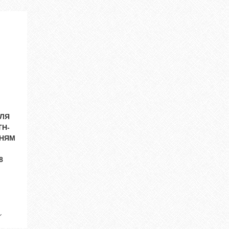
ДЛЯ
TH-
ННЯМ
8