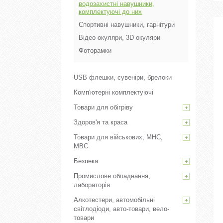
водозахистні навушники,
комплектуючі до них
Спортивні навушники, гарнітури
Відео окуляри, 3D окуляри
Фоторамки
USB флешки, сувеніри, брелоки
Комп'ютерні комплектуючі
Товари для обігріву
Здоров'я та краса
Товари для військових, МНС,
МВС
Безпека
Промислове обладнання,
лабораторія
Алкотестери, автомобільні
світлодіоди, авто-товари, вело-
товари