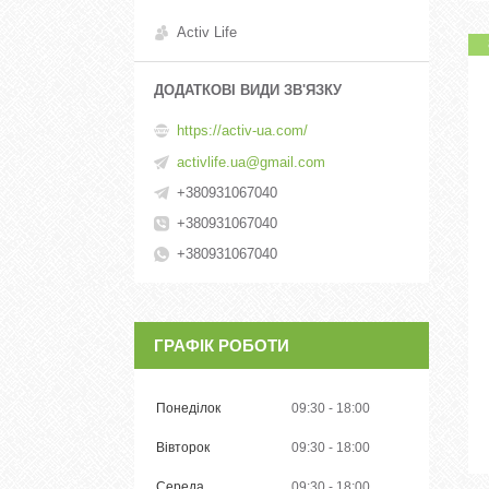
Activ Life
https://activ-ua.com/
activlife.ua@gmail.com
+380931067040
+380931067040
+380931067040
ГРАФІК РОБОТИ
Понеділок
09:30
18:00
Вівторок
09:30
18:00
Середа
09:30
18:00