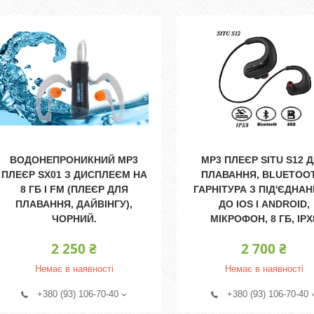
ВОДОНЕПРОНИКНИЙ MP3
MP3 ПЛЕЄР SITU S12 
ПЛЕЄР SX01 З ДИСПЛЕЄМ НА
ПЛАВАННЯ, BLUETOO
8 ГБ І FM (ПЛЕЄР ДЛЯ
ГАРНІТУРА З ПІД'ЄДНА
ПЛАВАННЯ, ДАЙВІНГУ),
ДО IOS І ANDROID,
ЧОРНИЙ.
МІКРОФОН, 8 ГБ, IPX
2 250 ₴
2 700 ₴
Немає в наявності
Немає в наявності
+380 (93) 106-70-40
+380 (93) 106-70-40