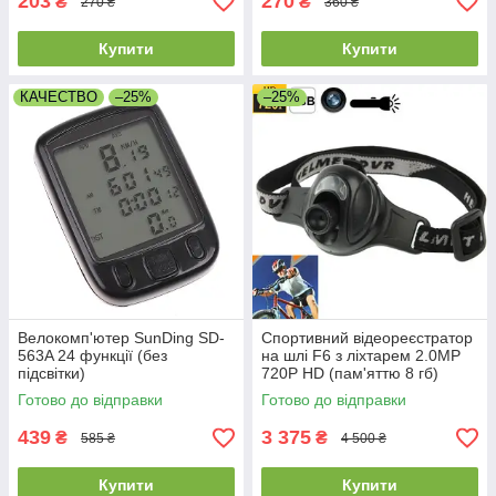
203
270
₴
₴
270 ₴
360 ₴
Купити
Купити
КАЧЕСТВО
–25%
–25%
Велокомп'ютер SunDing SD-
Спортивний відеореєстратор
563A 24 функції (без
на шлі F6 з ліхтарем 2.0MP
підсвітки)
720P HD (пам'яттю 8 гб)
Готово до відправки
Готово до відправки
439
3 375
₴
₴
585 ₴
4 500 ₴
Купити
Купити