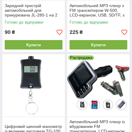
Зарядний пристрій
Автомобільний MP3 плеєр з
автомобільний для
FM трансмітером W-500,
прикурювача JL-280-1 на 2
LCD-екраном, USB, SD/TF, з
USB-порти
перехідниками.
Готово до відправки
Готово до відправки
90
225
₴
₴
Купити
Купити
Распродажа
Автомобільний MP3 плеєр із
Цифровий шинний манометр
вбудованим FM
із великим дисплеєм TG-100
трансмітером, LCD-екраном,