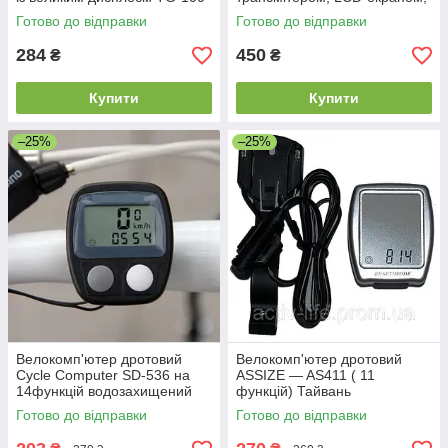
USB, SD/MMC, microSD.
Готово до відправки
Готово до відправки
Колір: червоний
284
450
₴
₴
Купити
Купити
–25%
–25%
Велокомп'ютер дротовий
Велокомп'ютер дротовий
Cycle Computer SD-536 на
ASSIZE — AS411 ( 11
14функцій водозахищений
функцій) Тайвань
Готово до відправки
Готово до відправки