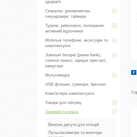
здоров'я
Скакалки, динамометри,
секундоміри, таймери
Туризм, риболовля, полювання,
активний відпочинок
Мобільні телефони, аксесуари та
комплектуючі
Зовнішні батареї (power bank),
сонячні панелі, зарядні пристрої,
інвертори
Мультимедіа
USB флешки, сувеніри, брелоки
Комп'ютерні комплектуючі
Товари для обігріву
Здоров'я та краса
Венозні джгути для ін'єкцій
Пульсоксиметри та монітори