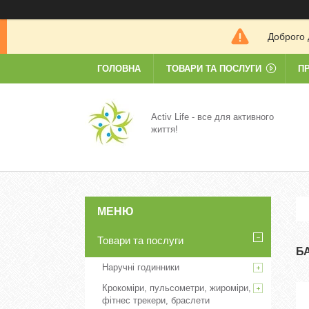
Доброго 
ГОЛОВНА
ТОВАРИ ТА ПОСЛУГИ
П
Activ Life - все для активного
життя!
Товари та послуги
Б
Наручні годинники
Крокоміри, пульсометри, жироміри,
фітнес трекери, браслети