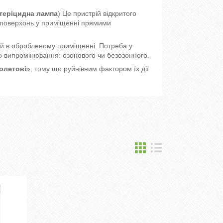
теріцидна лампа
) Це пристрій відкритого
а поверхонь у приміщенні прямими
ей в обробленому приміщенні. Потреба у
о випромінювання: озонового чи безозонного.
олетові
», тому що руйнівним фактором їх дії