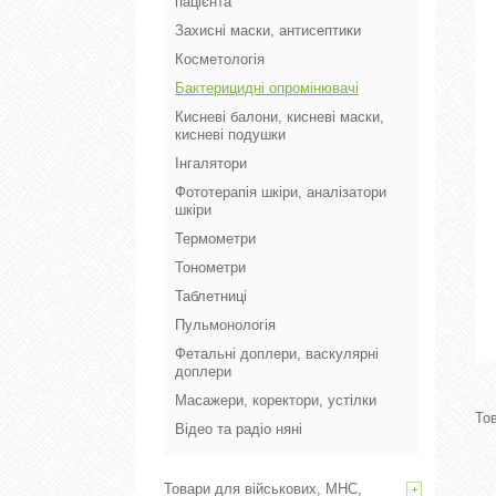
пацієнта
Захисні маски, антисептики
Косметологія
Бактерицидні опромінювачі
Кисневі балони, кисневі маски,
кисневі подушки
Інгалятори
Фототерапія шкіри, аналізатори
шкіри
Термометри
Тонометри
Таблетниці
Пульмонологія
Фетальні доплери, васкулярні
доплери
Масажери, коректори, устілки
Відео та радіо няні
Товари для військових, МНС,