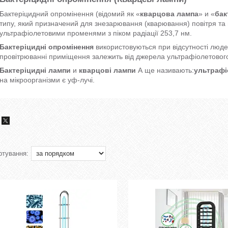
Бактеріцидний опромінення (відомий як «
кварцова лампа
» и «
бак
типу, який призначений для знезарювання (кварювання) повітря т
ультрафіолетовими променями з піком радіації 253,7 нм.
Бактеріцидні опромінення
використовуються при відсутності люд
провітрюванні приміщення залежить від джерела ультрафіолетовог
Бактеріцидні лампи
и
кварцові лампи
А ще називають:
ультрафі
на мікроорганізми є уф-лучі.