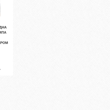
ДНА
МПА
ЕРОМ