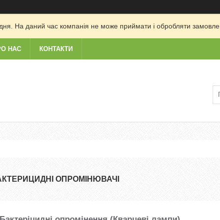
дня. На даний час компанія не може приймати і обробляти замовлен
РО НАС
КОНТАКТИ
АКТЕРИЦИДНІ ОПРОМІНЮВАЧІ
Бактеріцидні опромінення (Кварцеві лампи)