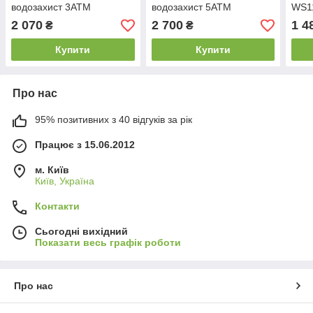
водозахист 3АТМ
водозахист 5АТМ
WS11
(барометр, висотомір,
(барометр, висотомір,
висо
2 070
2 700
1 4
₴
₴
термометр, прогноз
термометр, прогноз
терм
погоди)
погоди)
пого
Купити
Купити
Про нас
95% позитивних з 40 відгуків за рік
Працює з 15.06.2012
м. Київ
Київ, Україна
Контакти
Сьогодні вихідний
Показати весь графік роботи
Про нас