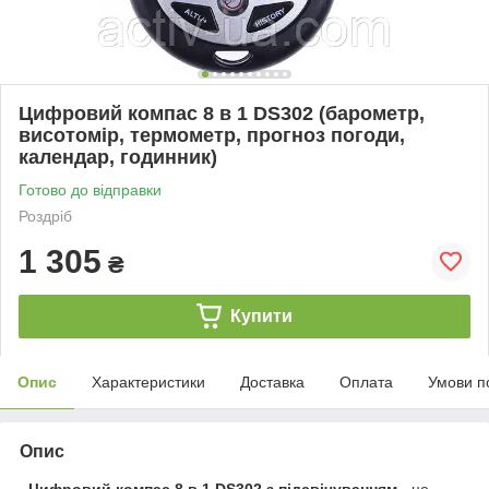
Цифровий компас 8 в 1 DS302 (барометр,
висотомір, термометр, прогноз погоди,
календар, годинник)
Готово до відправки
Роздріб
1 305
₴
Купити
Опис
Характеристики
Доставка
Оплата
Умови п
Опис
Цифровий компас 8 в 1 DS302 з підсвічуванням
- це