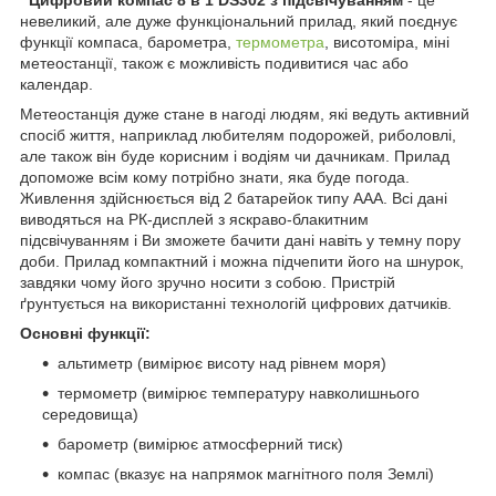
невеликий, але дуже функціональний прилад, який поєднує
функції компаса, барометра,
термометра
, висотоміра, міні
метеостанції, також є можливість подивитися час або
календар.
Метеостанція дуже стане в нагоді людям, які ведуть активний
спосіб життя, наприклад любителям подорожей, риболовлі,
але також він буде корисним і водіям чи дачникам. Прилад
допоможе всім кому потрібно знати, яка буде погода.
Живлення здійснюється від 2 батарейок типу ААА. Всі дані
виводяться на РК-дисплей з яскраво-блакитним
підсвічуванням і Ви зможете бачити дані навіть у темну пору
доби. Прилад компактний і можна підчепити його на шнурок,
завдяки чому його зручно носити з собою. Пристрій
ґрунтується на використанні технологій цифрових датчиків.
Основні функції:
альтиметр (вимірює висоту над рівнем моря)
термометр (вимірює температуру навколишнього
середовища)
барометр (вимірює атмосферний тиск)
компас (вказує на напрямок магнітного поля Землі)