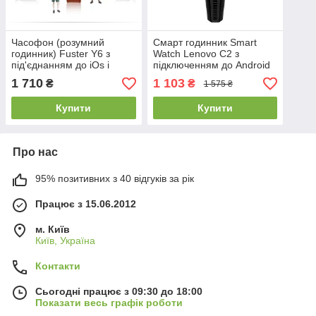
Часофон (розумний
Смарт годинник Smart
годинник) Fuster Y6 з
Watch Lenovo C2 з
під'єднанням до iOs і
підключенням до Android
Андроїд, екран 1.54
та iOs, водозахист 3АТМ
1 710
1 103
₴
₴
1 575 ₴
дюйма, крокомір, слот
MicroSD
Купити
Купити
Про нас
95% позитивних з 40 відгуків за рік
Працює з 15.06.2012
м. Київ
Київ, Україна
Контакти
Сьогодні працює з 09:30 до 18:00
Показати весь графік роботи