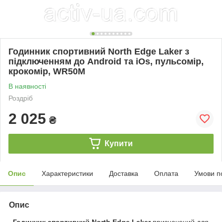
Годинник спортивний North Edge Laker з
підключенням до Android та iOs, пульсомір,
крокомір, WR50М
В наявності
Роздріб
2 025
₴
Купити
Опис
Характеристики
Доставка
Оплата
Умови п
Опис
Годинник спортивний North Edge Laker
призначений для