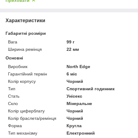
Приховати
Характеристики
Габаритні розміри
Вага
99 г
Ширина ремінця
22 мм
Основні
Виробник
North Edge
Гарантійний термін
6 міс
Колір корпусу
Чорний
Тип
Спортивний годинник
Стать
Унісекс
Скло
Мінеральне
Колір циферблату
Чорний
Колір браслета/ремінця
Чорний
Форма
Кругла
Тип механізму
Електронний