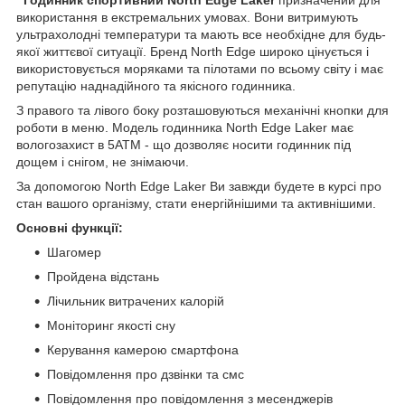
використання в екстремальних умовах. Вони витримують
ультрахолодні температури та мають все необхідне для будь-
якої життєвої ситуації. Бренд North Edge широко цінується і
використовується моряками та пілотами по всьому світу і має
репутацію наднадійного та якісного годинника.
З правого та лівого боку розташовуються механічні кнопки для
роботи в меню. Модель годинника North Edge Laker має
вологозахист в 5АТМ - що дозволяє носити годинник під
дощем і снігом, не знімаючи.
За допомогою North Edge Laker Ви завжди будете в курсі про
стан вашого організму, стати енергійнішими та активнішими.
Основні функції:
Шагомер
Пройдена відстань
Лічильник витрачених калорій
Моніторинг якості сну
Керування камерою смартфона
Повідомлення про дзвінки та смс
Повідомлення про повідомлення з месенджерів