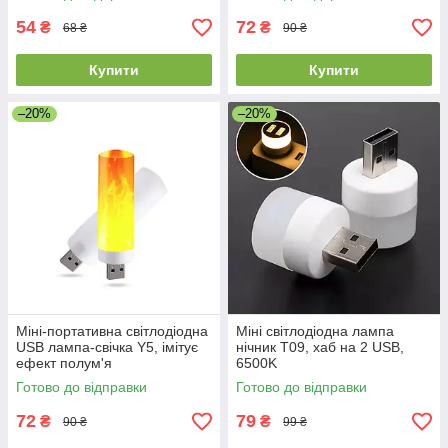
54
72
₴
₴
68 ₴
90 ₴
Купити
Купити
–20%
–20%
Міні-портативна світлодіодна
Міні світлодіодна лампа
USB лампа-свічка Y5, імітує
нічник T09, хаб на 2 USB,
ефект полум'я
6500K
Готово до відправки
Готово до відправки
72
79
₴
₴
90 ₴
99 ₴