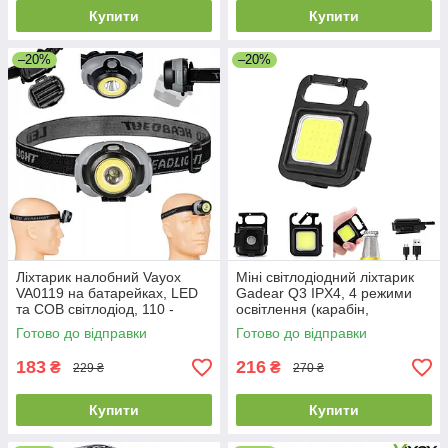
Купити
Купити
–20%
–20%
Ліхтарик налобний Vayox
Міні світлодіодний ліхтарик
VA0119 на батарейках, LED
Gadear Q3 IPX4, 4 режими
та COB світлодіод, 110 -
освітлення (карабін,
170lm, три режими
відкривачка для пляшок,
Готово до відправки
Готово до відправки
магніт)
183
216
₴
₴
229 ₴
270 ₴
Купити
Купити