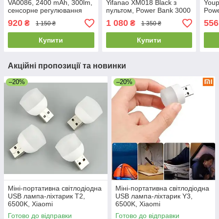
VA0086, 2400 mAh, 300lm,
Yifanao XM018 Black з
Youp
сенсорне регулювання
пультом, Power Bank 3000
Powe
яскравості
mAh, сонячна панель, 3
Xiao
920
1 080
556
₴
₴
1 150 ₴
1 350 ₴
режими
Купити
Купити
Акційні пропозиції та новинки
–20%
–20%
Міні-портативна світлодіодна
Міні-портативна світлодіодна
USB лампа-ліхтарик T2,
USB лампа-ліхтарик Y3,
6500K, Xiaomi
6500K, Xiaomi
Готово до відправки
Готово до відправки