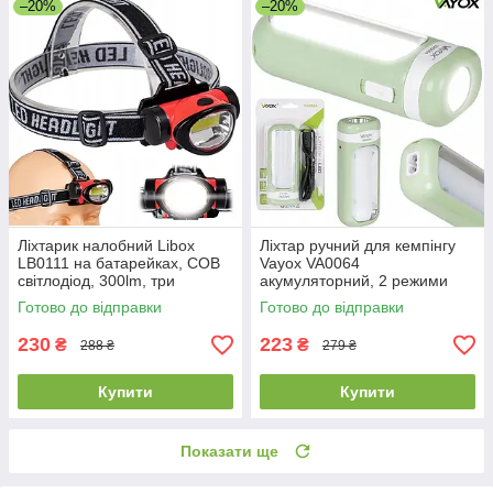
–20%
–20%
Ліхтарик налобний Libox
Ліхтар ручний для кемпінгу
LB0111 на батарейках, COB
Vayox VA0064
світлодіод, 300lm, три
акумуляторний, 2 режими
режими
Готово до відправки
Готово до відправки
230
223
₴
₴
288 ₴
279 ₴
Купити
Купити
Показати ще