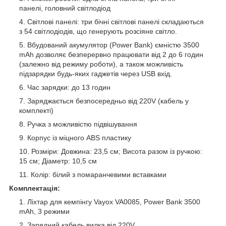
панелі, головний світлодіод
Світлові панелі: три бічні світлові панелі складаються
з 54 світлодіодів, що генерують розсіяне світло.
Вбудований акумулятор (Power Bank) ємністю 3500
mAh дозволяє безперервно працювати від 2 до 6 годин
(залежно від режиму роботи), а також можливість
підзарядки будь-яких гаджетів через USB вхід.
Час зарядки: до 13 годин
Заряджається безпосередньо від 220V (кабель у
комплекті)
Ручка з можливістю підвішування
Корпус із міцного ABS пластику
Розміри: Довжина: 23,5 см; Висота разом із ручкою:
15 см; Діаметр: 10,5 см
Колір: білий з помаранчевими вставками
Комплектація:
Ліхтар для кемпінгу Vayox VA0085, Power Bank 3500
mAh, 3 режими
Зарядний кабель вилка від 220V