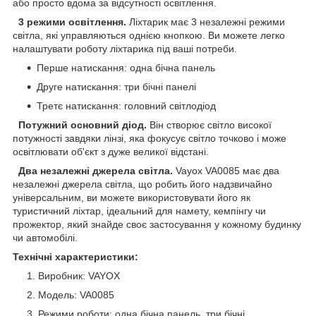
або просто вдома за відсутності освітлення.
3 режими освітлення.
Ліхтарик має 3 незалежні режими
світла, які управляються однією кнопкою. Ви можете легко
налаштувати роботу ліхтарика під ваші потреби.
Перше натискання: одна бічна панель
Друге натискання: три бічні панелі
Третє натискання: головний світлодіод
Потужний основний діод.
Він створює світло високої
потужності завдяки лінзі, яка фокусує світло точково і може
освітлювати об'єкт з дуже великої відстані.
Два незалежні джерела світла.
Vayox VA0085 має два
незалежні джерела світла, що робить його надзвичайно
універсальним, ви можете використовувати його як
туристичний ліхтар, ідеальний для намету, кемпінгу чи
прожектор, який знайде своє застосування у кожному будинку
чи автомобілі.
Технічні характеристики:
Виробник: VAYOX
Модель: VA0085
Режими роботи: одна бічна панель, три бічні