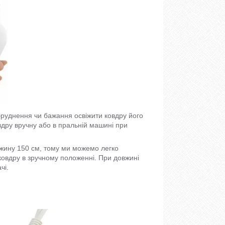
абруднення чи бажання освіжити ковдру його
вдру вручну або в пральній машині при
овжину 150 см, тому ми можемо легко
овдру в зручному положенні. При довжині
чі.