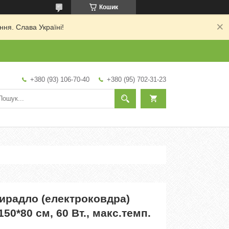
Кошик
ня. Слава Україні!
+380 (93) 106-70-40
+380 (95) 702-31-23
ирадло (електроковдра)
150*80 см, 60 Вт., макс.темп.