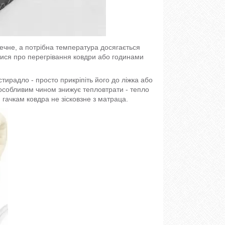
печне, а потрібна температура досягається
тися про перегрівання ковдри або годинами
тирадло - просто прикріпіть його до ліжка або
особливим чином знижує тепловтрати - тепло
гачкам ковдра не зісковзне з матраца.