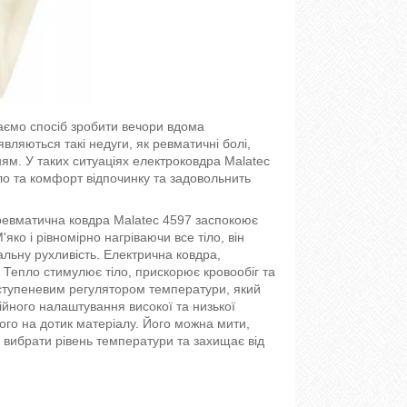
аємо спосіб зробити вечори вдома
вляються такі недуги, як ревматичні болі,
нням. У таких ситуаціях електроковдра Malatec
ло та комфорт відпочинку та задовольнить
ревматична ковдра Malatec 4597 заспокоює
яко і рівномірно нагріваючи все тіло, він
альну рухливість. Електрична ковдра,
. Тепло стимулює тіло, прискорює кровообіг та
тупеневим регулятором температури, який
йного налаштування високої та низької
ного на дотик матеріалу. Його можна мити,
вибрати рівень температури та захищає від