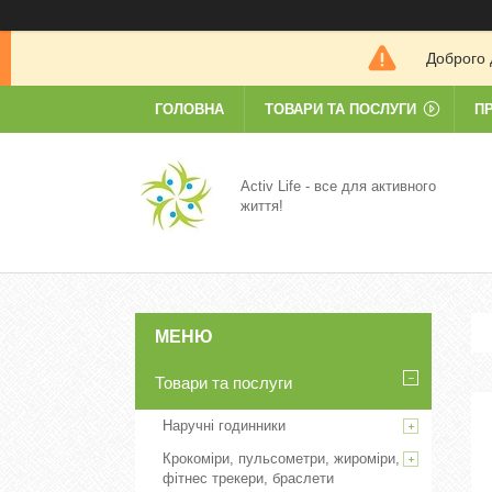
Доброго 
ГОЛОВНА
ТОВАРИ ТА ПОСЛУГИ
П
Activ Life - все для активного
життя!
Товари та послуги
Наручні годинники
Крокоміри, пульсометри, жироміри,
фітнес трекери, браслети