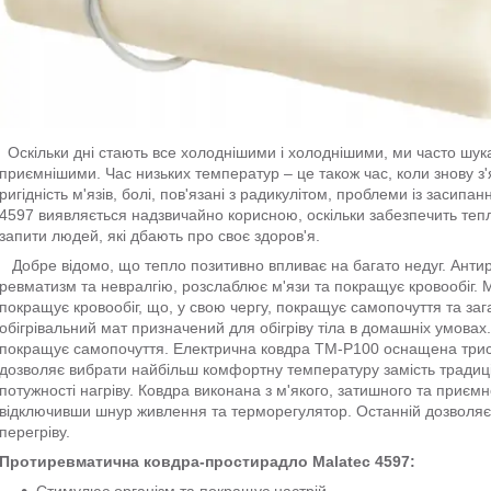
Оскільки дні стають все холоднішими і холоднішими, ми часто шук
приємнішими. Час низьких температур – це також час, коли знову з'я
ригідність м'язів, болі, пов'язані з радикулітом, проблеми із засипа
4597 виявляється надзвичайно корисною, оскільки забезпечить теп
запити людей, які дбають про своє здоров'я.
Добре відомо, що тепло позитивно впливає на багато недуг. Анти
ревматизм та невралгію, розслаблює м'язи та покращує кровообіг. М'
покращує кровообіг, що, у свою чергу, покращує самопочуття та заг
обігрівальний мат призначений для обігріву тіла в домашніх умовах
покращує самопочуття. Електрична ковдра TM-P100 оснащена трис
дозволяє вибрати найбільш комфортну температуру замість традиці
потужності нагріву. Ковдра виконана з м'якого, затишного та приєм
відключивши шнур живлення та терморегулятор. Останній дозволяє 
перегріву.
Протиревматична ковдра-простирадло Malatec 4597:
Стимулює організм та покращує настрій