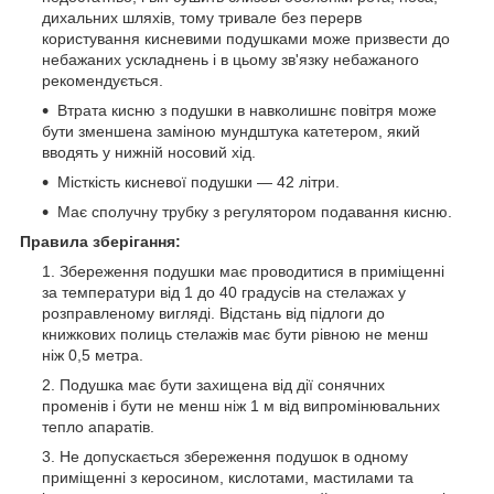
дихальних шляхів, тому тривале без перерв
користування кисневими подушками може призвести до
небажаних ускладнень і в цьому зв'язку небажаного
рекомендується.
Втрата кисню з подушки в навколишнє повітря може
бути зменшена заміною мундштука катетером, який
вводять у нижній носовий хід.
Місткість кисневої подушки — 42 літри.
Має сполучну трубку з регулятором подавання кисню.
Правила зберігання:
Збереження подушки має проводитися в приміщенні
за температури від 1 до 40 градусів на стелажах у
розправленому вигляді. Відстань від підлоги до
книжкових полиць стелажів має бути рівною не менш
ніж 0,5 метра.
Подушка має бути захищена від дії сонячних
променів і бути не менш ніж 1 м від випромінювальних
тепло апаратів.
Не допускається збереження подушок в одному
приміщенні з керосином, кислотами, мастилами та