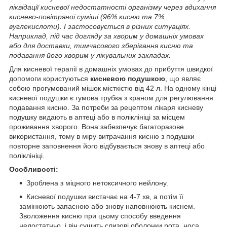
ліквідації кисневої недостатності організму через вдихання
киснево-повітряної суміші (96% кисню та 7%
вуглекислоти). І застосовується в різних ситуаціях.
Наприклад, під час догляду за хворим у домашніх умовах
або для доставки, тимчасового зберігання кисню та
подавання його хворим у лікувальних закладах.
Для кисневої терапії в домашніх умовах до прибуття швидкої
допомоги користуються
кисневою подушкою
, що являє
собою прогумований мішок місткістю від 42 л. На одному кінці
кисневої подушки є гумова трубка з краном для регулювання
подавання кисню. За потреби за рецептом лікаря кисневу
подушку видають в аптеці або в поліклініці за місцем
проживання хворого. Вона забезпечує багаторазове
використання, тому в міру витрачання кисню з подушки
повторне заповнення його відбувається знову в аптеці або
поліклініці.
Особливості:
Зроблена з міцного нетоксичного нейлону.
Кисневої подушки вистачає на 4-7 хв, а потім її
замінюють запасною або знову наповнюють киснем.
Зволоження кисню при цьому способу введення
недостатньо, і він сушить слизові оболонки рота, носа,