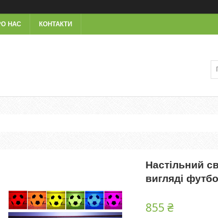
РО НАС
КОНТАКТИ
Настільний св
вигляді футб
855 ₴