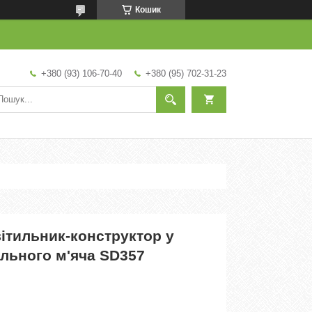
Кошик
+380 (93) 106-70-40
+380 (95) 702-31-23
ітильник-конструктор у
ольного м'яча SD357