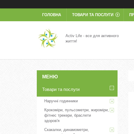
ГОЛОВНА
ТОВАРИ ТА ПОСЛУГИ
П
Activ Life - все для активного
життя!
Товари та послуги
Наручні годинники
Крокоміри, пульсометри, жироміри,
фітнес трекери, браслети
здоров'я
Скакалки, динамометри,