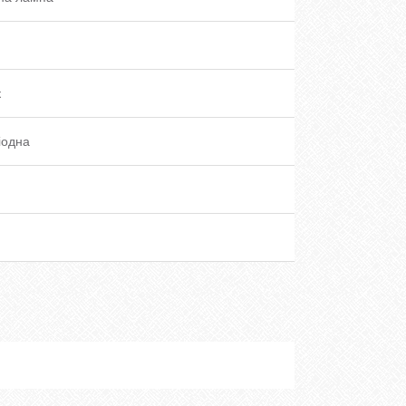
к
іодна