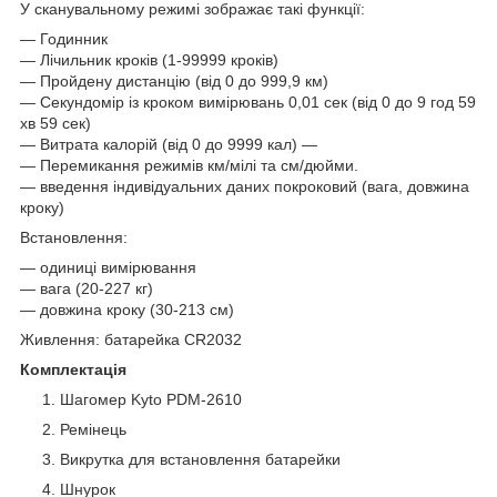
У сканувальному режимі зображає такі функції:
— Годинник
— Лічильник кроків (1-99999 кроків)
— Пройдену дистанцію (від 0 до 999,9 км)
— Секундомір із кроком вимірювань 0,01 сек (від 0 до 9 год 59
хв 59 сек)
— Витрата калорій (від 0 до 9999 кал) —
— Перемикання режимів км/мілі та см/дюйми.
— введення індивідуальних даних покроковий (вага, довжина
кроку)
Встановлення:
— одиниці вимірювання
— вага (20-227 кг)
— довжина кроку (30-213 см)
Живлення: батарейка CR2032
Комплектація
Шагомер Kyto PDM-2610
Ремінець
Викрутка для встановлення батарейки
Шнурок