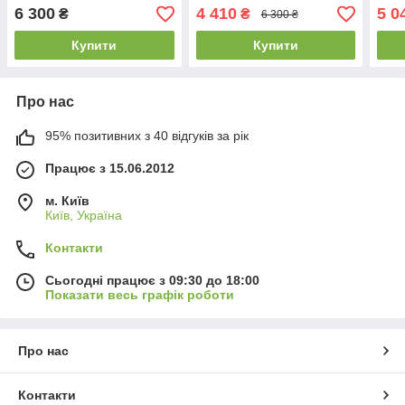
секундомір, Bluetooth,
секундомір, Bluetooth,
секу
6 300
4 410
5 0
₴
₴
6 300 ₴
вібровиклик вхідних)
вібровиклик вхідних)
вібр
Купити
Купити
Про нас
95% позитивних з 40 відгуків за рік
Працює з 15.06.2012
м. Київ
Київ, Україна
Контакти
Сьогодні працює з 09:30 до 18:00
Показати весь графік роботи
Про нас
Контакти