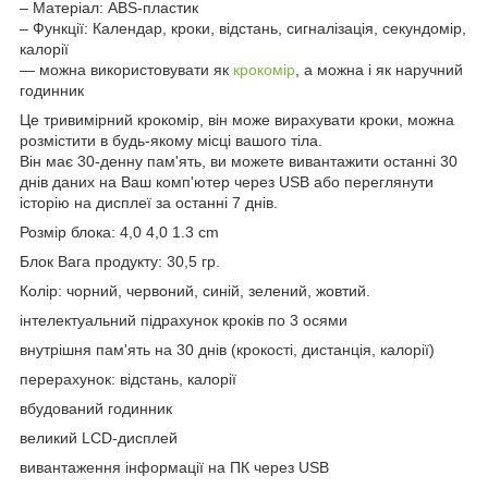
– Матеріал: ABS-пластик
– Функції: Календар, кроки, відстань, сигналізація, секундомір,
калорії
— можна використовувати як
крокомір
, а можна і як наручний
годинник
Це тривимірний крокомір, він може вирахувати кроки, можна
розмістити в будь-якому місці вашого тіла.
Він має 30-денну пам'ять, ви можете вивантажити останні 30
днів даних на Ваш комп'ютер через USB або переглянути
історію на дисплеї за останні 7 днів.
Розмір блока: 4,0 4,0 1.3 cm
Блок Вага продукту: 30,5 гр.
Колір: чорний, червоний, синій, зелений, жовтий.
інтелектуальний підрахунок кроків по 3 осями
внутрішня пам'ять на 30 днів (крокості, дистанція, калорії)
перерахунок: відстань, калорії
вбудований годинник
великий LCD-дисплей
вивантаження інформації на ПК через USB