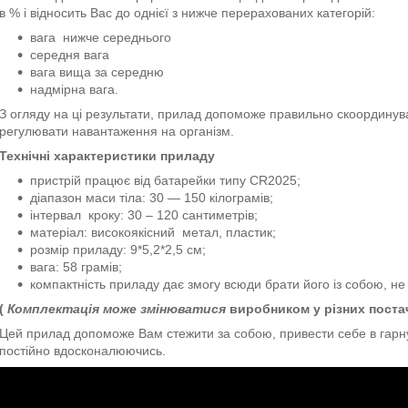
в % і відносить Вас до однієї з нижче перерахованих категорій:
вага нижче середнього
середня вага
вага вища за середню
надмірна вага.
З огляду на ці результати, прилад допоможе правильно скоординува
регулювати навантаження на організм.
Технічні характеристики приладу
пристрій працює від батарейки типу CR2025;
діапазон маси тіла: 30 — 150 кілограмів;
інтервал кроку: 30 – 120 сантиметрів;
матеріал: високоякісний метал, пластик;
розмір приладу: 9*5,2*2,5 см;
вага: 58 грамів;
компактність приладу дає змогу всюди брати його із собою, н
(
Комплектація може змінюватися
виробником у різних постача
Цей прилад допоможе Вам стежити за собою, привести себе в гарну
постійно вдосконалюючись.