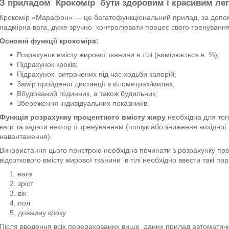
З приладом Крокомір бути здоровим і красивим лег
Крокомір «Марафон» — це багатофункціональний прилад, за допом
надмірна вага, дуже зручно контролювати процес свого тренування
Основні функції крокоміра:
Розрахунок вмісту жирової тканини в тілі (вимірюється в %);
Підрахунок кроків;
Підрахунок витрачених під час ходьби калорій;
Замір пройденої дистанції в кілометрах/милях;
Вбудований годинник, а також будильник;
Збереження індивідуальних показників.
Функція розрахунку процентного вмісту жиру
необхідна для тог
ваги та задати вектор її тренуванням (пошук або зниження вихідно
навантаження).
Використання цього пристрою необхідно починати з розрахунку пр
відсоткового вмісту жирової тканини в тілі необхідно ввести такі па
вага
зріст
вік
пол
довжину кроку
Після введення всіх перерахованих вище даних прилад автоматично