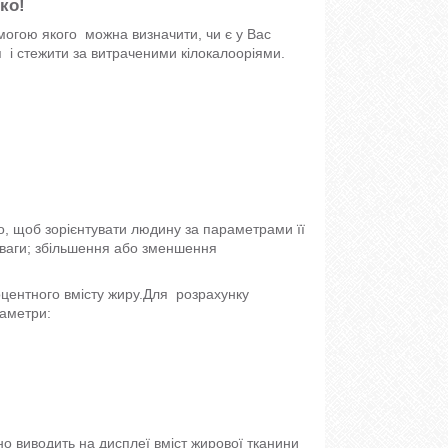
ко!
огою якого можна визначити, чи є у Вас
 і стежити за витраченими кілокалооріями.
о, щоб зорієнтувати людину за параметрами її
ї ваги; збільшення або зменшення
оцентного вмісту жиру.Для розрахунку
раметри:
 виводить на дисплеї вміст жирової тканини