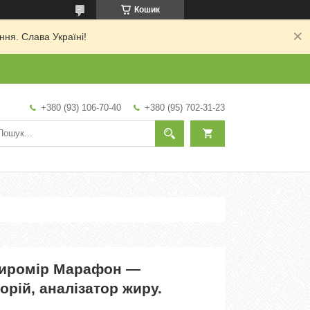
Кошик
ня. Слава Україні!
+380 (93) 106-70-40
+380 (95) 702-31-23
жиромір Марафон —
орій, аналізатор жиру.