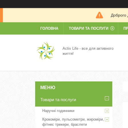
Доброго 
ГОЛОВНА
ТОВАРИ ТА ПОСЛУГИ
П
Activ Life - все для активного
життя!
Товари та послуги
Наручні годинники
Крокоміри, пульсометри, жироміри,
фітнес трекери, браслети