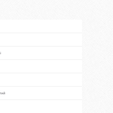
і
тий