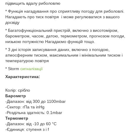
підвищить вдалу риболовлю
* Функція нагадування про сприятливу погоду для риболовлі.
Нагадають про тиск повітря і може регулюватися з вашого
досвіду
* Багатофункціональний пристрій, включно з висотоміром,
барометром, часом, датою, термометром, прогнозом погоди,
низькою потужністю Нагадаємо функцій тощо.
* 3 дні історія записування даних, включно з погодою,
атмосферним тиском, максимальним і мінімальним тиском і
температурою повітря
* Storm
сигналізації
Характеристика:
Колір: срібло
Барометр
-Діапазон: від 300 до 1100mbar
-Сектор: гПа та inHg
-Роздільна здатність: 0.1mbar
Термометр
-Діапазон: від -10 до 60 °C
-Єдиниця: ступеня з і f