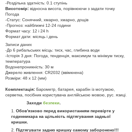
-Роздільна здатність: 0.1 ступінь
Висотомір:
відносна висота, порівнюючи з задати точку
Погода
-Статус: Сонячний, хмарно, хмарно, дощів
-Прогноз: найближчі 12-24 години
Формат часу: 12 і 24 h
Формат дати: місяць і день
Записи даних
-До 6 рибальських місць: тиск, час, глибина води
-Історія 3 дня: Погода, тенденція, максимум та мінімум тиску,
температура
Водонепроникність: 30 м
Джерело живлення: CR2032 (ввімкнена)
Розміри: 48 x 12 (мм)
Комплектація:
Барометр, батарея, карабін із мотузкою,
серветка, посібник користувача англійською мовою, рус. язиці.
Заходи
безпеки
.
Обов'язково перед використанням перевірте у
годинникара на щільність підтягування задньої
кришки.
Підтягувати задню кришку самому заборонено!!!