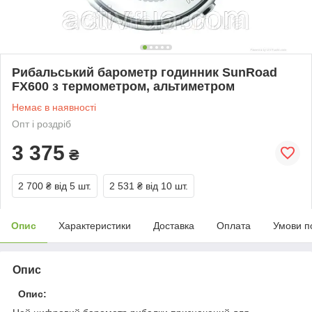
Рибальський барометр годинник SunRoad
FX600 з термометром, альтиметром
Немає в наявності
Опт і роздріб
3 375
₴
2 700 ₴
від 5 шт.
2 531 ₴
від 10 шт.
Опис
Характеристики
Доставка
Оплата
Умови п
Опис
Опис: