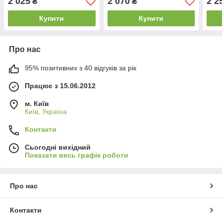
2 025
2 070
2 2
₴
₴
термометр, прогноз
термометр, прогноз
крок
погоди)
погоди)
5АТ
Купити
Купити
Про нас
95% позитивних з 40 відгуків за рік
Працює з 15.06.2012
м. Київ
Київ, Україна
Контакти
Сьогодні вихідний
Показати весь графік роботи
Про нас
Контакти