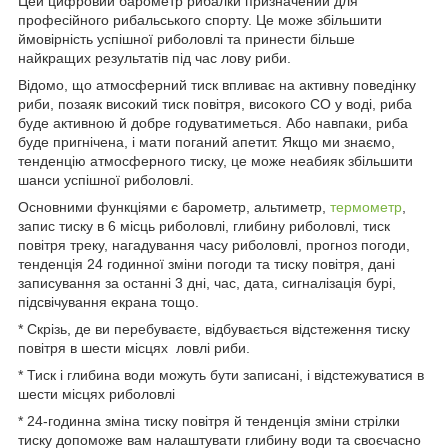
Цей цифровий барометр рибалки призначений для
професійного рибальського спорту. Це може збільшити
ймовірність успішної риболовлі та принести більше
найкращих результатів під час лову риби.
Відомо, що атмосферний тиск впливає на активну поведінку
риби, позаяк високий тиск повітря, високого CO у воді, риба
буде активною й добре годуватиметься. Або навпаки, риба
буде пригнічена, і мати поганий апетит. Якщо ми знаємо,
тенденцію атмосферного тиску, це може неабияк збільшити
шанси успішної риболовлі.
Основними функціями є барометр, альтиметр,
термометр
,
запис тиску в 6 місць риболовлі, глибину риболовлі, тиск
повітря треку, нагадування часу риболовлі, прогноз погоди,
тенденція 24 годинної зміни погоди та тиску повітря, дані
записування за останні 3 дні, час, дата, сигналізація бурі,
підсвічування екрана тощо.
* Скрізь, де ви перебуваєте, відбувається відстеження тиску
повітря в шести місцях ловлі риби.
* Тиск і глибина води можуть бути записані, і відстежуватися в
шести місцях риболовлі
* 24-годинна зміна тиску повітря й тенденція зміни стрілки
тиску допоможе вам налаштувати глибину води та своєчасно