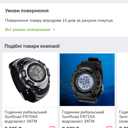
Умови повернення
Повернення товару впродовж 14 днів за рахунок покупця
Всі умови повернення
Подібні товари компанії
Годинник рибальський
Годинник рибальський
Годи
SunRoad FR704A
SunRoad FR715A
Sun
водозахист 3АТМ
водозахист 3АТМ
(ком
(барометр, висотомір,
(барометр, висотомір,
баро