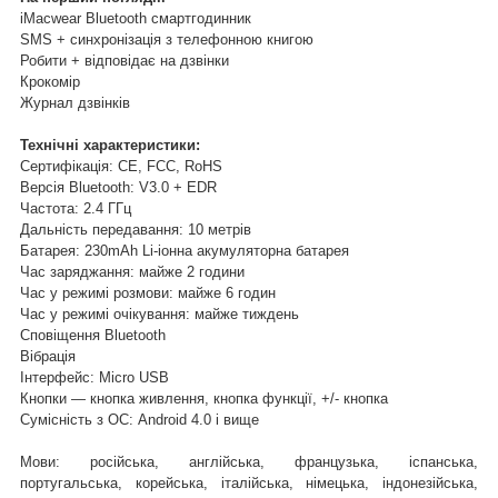
iMacwear Bluetooth смартгодинник
SMS + синхронізація з телефонною книгою
Робити + відповідає на дзвінки
Крокомір
Журнал дзвінків
Технічні характеристики:
Сертифікація: CE, FCC, RoHS
Версія Bluetooth: V3.0 + EDR
Частота: 2.4 ГГц
Дальність передавання: 10 метрів
Батарея: 230mAh Li-іонна акумуляторна батарея
Час заряджання: майже 2 години
Час у режимі розмови: майже 6 годин
Час у режимі очікування: майже тиждень
Сповіщення Bluetooth
Вібрація
Інтерфейс: Micro USB
Кнопки — кнопка живлення, кнопка функції, +/- кнопка
Сумісність з ОС: Android 4.0 і вище
Мови: російська, англійська, французька, іспанська,
португальська, корейська, італійська, німецька, індонезійська,