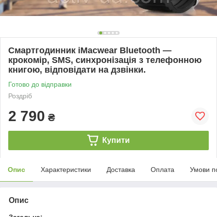
Смартгодинник iMacwear Bluetooth —
крокомір, SMS, синхронізація з телефонною
книгою, відповідати на дзвінки.
Готово до відправки
Роздріб
2 790
₴
Купити
Опис
Характеристики
Доставка
Оплата
Умови п
Опис
Загальна: