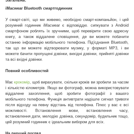
iMacwear Bluetooth смартгодинник
У смарт-світі, що ми живемо, необхідно смарт-компаньйон, і цей
розумний годинник iMacwear є відповіддю. сипкувати з Android
смартфоном роблять їх зручними, щоб перевірити свою адресну
книгу, а також віддалене сповіщення, де ви можете побачити
останню інформацію мобільного телефона. Під'єднання Bluetooth,
так що ви можете відтворювати музику, у форматі MP3, і ви
можете бачити пропущені дзвінки, вихідні дзвінки, прийняті дзвінки
та всі вхідні дзвінки.
Повний особливостей
Має
крокомір
, щоб вирахувати, скільки кроків ви зробили за часом
і кількістю кілометрів. Якщо ви фотограф, можна використовувати
віддалене захоплення, щоб зробити фотографії з вашого
мобільного телефона. Функція антивтрати надішле сигнал тривоги
після відходу на певну відстань від телефона. Плюс у вас є всі
можливості. Встановлення мови, встановлення часу,
встановлення дати, мелодію дзвінка, секундомір, будильник тощо,
цей розумний годинник є ідеальним вибором для всіх.
На перший погляд...