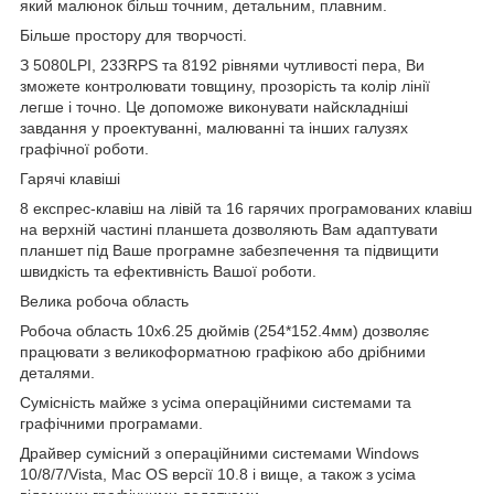
який малюнок більш точним, детальним, плавним.
Більше простору для творчості.
З 5080LPI, 233RPS та 8192 рівнями чутливості пера, Ви
зможете контролювати товщину, прозорість та колір лінії
легше і точно. Це допоможе виконувати найскладніші
завдання у проектуванні, малюванні та інших галузях
графічної роботи.
Гарячі клавіші
8 експрес-клавіш на лівій та 16 гарячих програмованих клавіш
на верхній частині планшета дозволяють Вам адаптувати
планшет під Ваше програмне забезпечення та підвищити
швидкість та ефективність Вашої роботи.
Велика робоча область
Робоча область 10х6.25 дюймів (254*152.4мм) дозволяє
працювати з великоформатною графікою або дрібними
деталями.
Сумісність майже з усіма операційними системами та
графічними програмами.
Драйвер сумісний з операційними системами Windows
10/8/7/Vista, Mac OS версії 10.8 і вище, а також з усіма