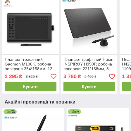
Планшет графічний
Планшет графічний Huion
План
Gaomon M106K, робоча
INSPIROY H950P, робоча
H420
поверхня 254*158мм, 12
поверхня 221*138мм, 8
110*
експрес клавіш та 16
експрес клавіш, пасивне
2 295
3 780
1 3
₴
₴
3 825 ₴
5 400 ₴
функціональних клавіш,
перо
стилус Huion
Купити
Купити
Акційні пропозиції та новинки
–35%
–35%