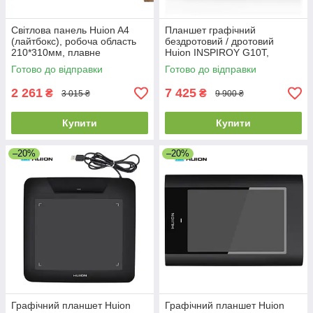
Світлова панель Huion A4
Планшет графічний
(лайтбокс), робоча область
бездротовий / дротовий
210*310мм, плавне
Huion INSPIROY G10T,
регулювання яскравості
робоча поверхня 254*159 мм
Готово до відправки
Готово до відправки
світла
/ 93*52 мм
2 261
7 425
₴
₴
3 015 ₴
9 900 ₴
Купити
Купити
–20%
–20%
Графічний планшет Huion
Графічний планшет Huion