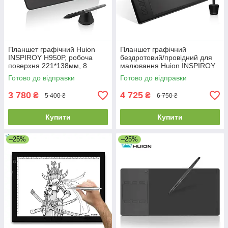
Планшет графічний Huion
Планшет графічний
INSPIROY H950P, робоча
бездротовий/провідний для
поверхня 221*138мм, 8
малювання Huion INSPIROY
експрес клавіш, пасивне
Q11K, робоча поверхня
Готово до відправки
Готово до відправки
перо
280*175 мм
3 780
4 725
₴
₴
5 400 ₴
6 750 ₴
Купити
Купити
–25%
–25%