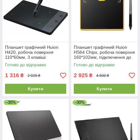
Планшет графічний Huion
Планшет графічний Huion
H420, робоча поверхня
HS64 Chips, робоча поверхня
110*60мм, 3 клавіші
160*102мм, підключення до
Android, пасивне перо
Готово до відправки
Готово до відправки
1 316
2 925
₴
₴
2 025 ₴
4 500 ₴
Купити
Купити
–30%
–30%