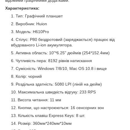
відомими графічними додатками.
Характеристика:
Тип: Графічний планшет
Виробник: Huion
Модель: H610Pro
Стілус: P80 бездротовий (заряджається) працює від
вбудованого Li-ion акумулятора.
Активна область: 10"*6.25" дюймів (254*152.4мм)
Чутливість пера: 8192 рівнів натискання
Сумісність: Windows 7/8/10, Mac OS 10.8 і вище
Колір: чорний
Роздільна здатність: 5080 LPI (ліній на дюйм)
Максимальна швидкість відгуку: 233 RPS
Висота читання: 11 мм
Кнопки, що настроюються: 16 сенсорних зон
Кількість клавіш Express Keys: 8 шт.
Розмір: 360мм*240мм*10мм