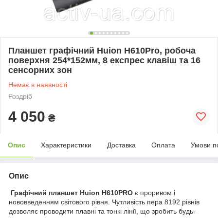
Планшет графічний Huion H610Pro, робоча
поверхня 254*152мм, 8 експрес клавіш та 16
сенсорних зон
Немає в наявності
Роздріб
4 050
₴
Опис
Характеристики
Доставка
Оплата
Умови п
Опис
Графічний планшет Huion H610PRO
є проривом і
нововведенням світового рівня. Чутливість пера 8192 рівнів
дозволяє проводити плавні та тонкі лінії, що зробить будь-