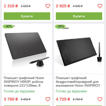
1 316
2 925
₴
₴
2 025 ₴
4 500 ₴
Купити
Купити
–30%
–30%
Планшет графічний Huion
Планшет графічний
INSPIROY H950P, робоча
бездротовий/провідний для
поверхня 221*138мм, 8
малювання Huion INSPIROY
експрес клавіш, пасивне
Q11K, робоча поверхня
Готово до відправки
Готово до відправки
перо
280*175 мм
3 780
4 725
₴
₴
5 400 ₴
6 750 ₴