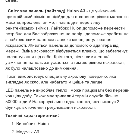
Опис
Світлова панель (лайтпад) Huion A3
- це унікальний
пристрій який відмінно підійде для створення різних малюнків,
макетів, креслень, аніме, і навіть для перегляду
рентгенівських знімків. Лайтбокс Huion допоможе перенести
потрібне для Вас зображення на папір і допоможе зробити це
з найтовстішим папером завдяки кнопці регулювання
яскравості. Живиться панель за допомогою адаптера від
мережі. Зміна яскравості відбувається плавно, що забезпечує
налаштування під себе. Крім того, після вимкнення/
увімкнення панель запускається з тим же рівнем яскравості,
як було налаштовано до вимкнення.
Huion використовує спеціальну акрилову поверхню, яка
виглядає як скло, але набагато міцніше та легше.
LED панель не виробляє тепло і може працювати без перерви
хоч цілу добу. Також має тривалий термін служби більше
50000 годин! На корпусі лише одна кнопка, яка виконує 2
функції: включення і регулювання яскравості.
Технічні характеристики:
Виробник: Huion
Модель: A3