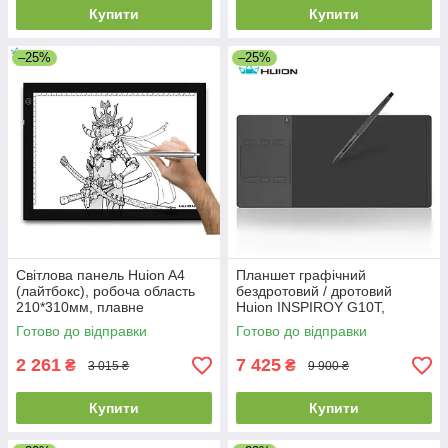
Купити
Купити
–25%
–25%
Світлова панель Huion A4
Планшет графічний
(лайтбокс), робоча область
бездротовий / дротовий
210*310мм, плавне
Huion INSPIROY G10T,
регулювання яскравості
робоча поверхня 254*159 мм
Готово до відправки
Готово до відправки
світла
/ 93*52 мм
2 261
7 425
₴
₴
3 015 ₴
9 900 ₴
Купити
Купити