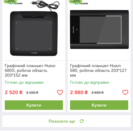
–20%
–20%
Графічний планшет Huion
Графічний планшет Huion
680S, робоча область
580, робоча область 203*127
203*152 мм
мм
Готово до відправки
Готово до відправки
2 520
2 880
₴
₴
3 150 ₴
3 600 ₴
Купити
Купити
Показати ще