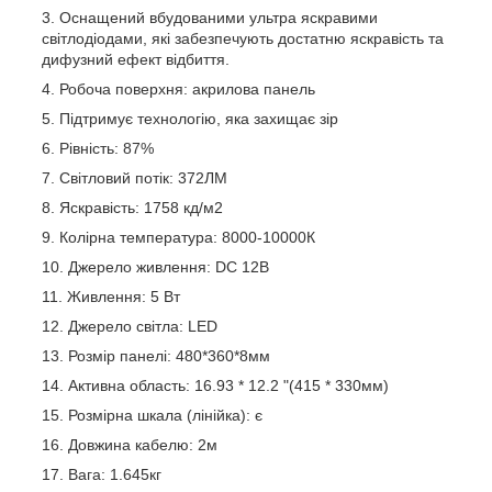
Оснащений вбудованими ультра яскравими
світлодіодами, які забезпечують достатню яскравість та
дифузний ефект відбиття.
Робоча поверхня: акрилова панель
Підтримує технологію, яка захищає зір
Рівність: 87%
Світловий потік: 372ЛМ
Яскравість: 1758 кд/м2
Колірна температура: 8000-10000К
Джерело живлення: DC 12В
Живлення: 5 Вт
Джерело світла: LED
Розмір панелі: 480*360*8мм
Активна область: 16.93 * 12.2 "(415 * 330мм)
Розмірна шкала (лінійка): є
Довжина кабелю: 2м
Вага: 1.645кг