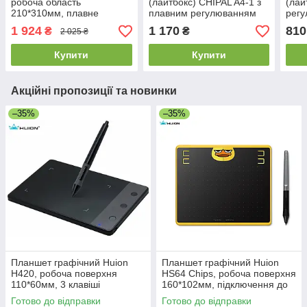
робоча область
(лайтбокс) CHIPAL A4-1 з
(лай
210*310мм, плавне
плавним регулюванням
регу
регулювання яскравості
яскравості, робоча
робо
1 924
1 170
810
₴
₴
2 025 ₴
світла, підключення
область 30.3*21.7см
30.4
USB/220V
Купити
Купити
Акційні пропозиції та новинки
–35%
–35%
Планшет графічний Huion
Планшет графічний Huion
H420, робоча поверхня
HS64 Chips, робоча поверхня
110*60мм, 3 клавіші
160*102мм, підключення до
Android, пасивне перо
Готово до відправки
Готово до відправки